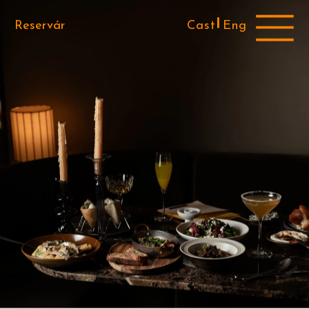
Cast 
Eng
Reservár