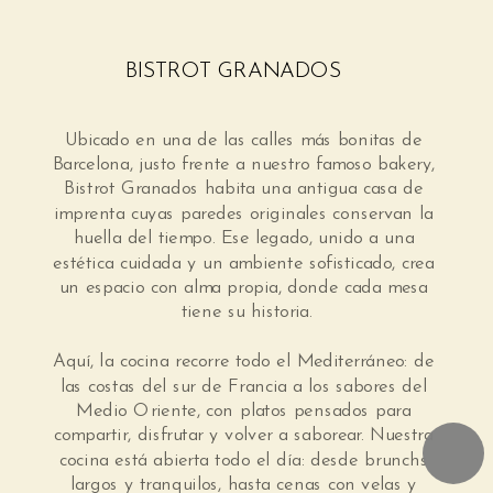
BISTROT GRANADOS
Ubicado en una de las calles más bonitas de 
Barcelona, justo frente a nuestro famoso bakery, 
Bistrot Granados habita una antigua casa de 
imprenta cuyas paredes originales conservan la 
huella del tiempo. Ese legado, unido a una 
estética cuidada y un ambiente sofisticado, crea 
un espacio con alma propia, donde cada mesa 
tiene su historia.
Aquí, la cocina recorre todo el Mediterráneo: de 
las costas del sur de Francia a los sabores del 
Medio Oriente, con platos pensados para 
compartir, disfrutar y volver a saborear. Nuestra 
cocina está abierta todo el día: desde brunchs 
largos y tranquilos, hasta cenas con velas y 